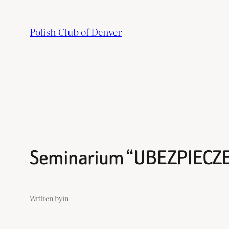
Skip
to
Polish Club of Denver
content
Seminarium “UBEZPIECZE
Written by
in