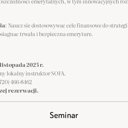
 oszczednosci emerytalnych, w tym innowacyjnych ro
ia
: Naucz sie dostosowywac cele finansowe do strateg
siagnac trwała i bezpieczna emeryture.
listopada 2025 r.
ny lokalny instruktor SOFA.
(720) 466-8462
ej rezerwacji.
Seminar