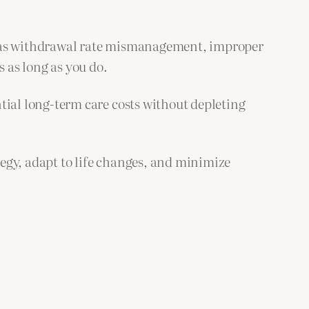
h as withdrawal rate mismanagement, improper
s as long as you do.
ntial long-term care costs without depleting
tegy, adapt to life changes, and minimize