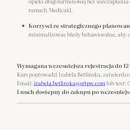
opieki długoterminowej bez uszczuplania
ramach Medicaid.
Korzysci ze strategicznego planowan
minimalizowac błedy behawioralne, aby o
Wymagana wczesniejsza rejestracja do 12 
Kurs poprowadzi Izabela Betlinska, zatwierdzo
Email:
izabela.betlinska@sgipw.com
lub text: 
Lunch dostepny do zakupu po wczesniejsz