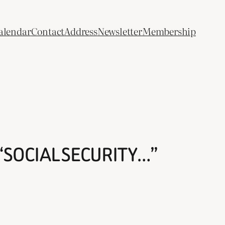
alendar
Contact
Address
Newsletter
Membership
“SOCIAL SECURITY…”