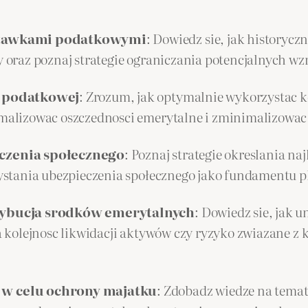
 stawkami podatkowymi
: Dowiedz sie, jak history
oraz poznaj strategie ograniczania potencjalnych w
i podatkowej
: Zrozum, jak optymalnie wykorzystac 
alizowac oszczednosci emerytalne i zminimalizowac 
czenia społecznego
: Poznaj strategie okreslania na
stania ubezpieczenia społecznego jako fundamentu p
rybucja srodków emerytalnych
: Dowiedz sie, jak 
kolejnosc likwidacji aktywów czy ryzyko zwiazane z k
 w celu ochrony majatku
: Zdobadz wiedze na temat