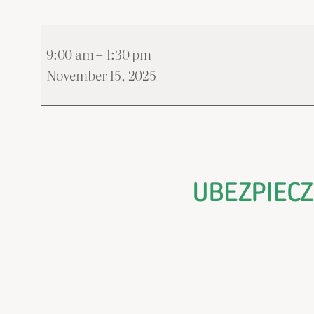
Seminarium
9:00 am
–
1:30 pm
“UBEZPIECZENIE
November 15, 2025
SPOŁECZNE…”
|
Seminar
“SOCIAL
SECURITY…”
UBEZPIECZ