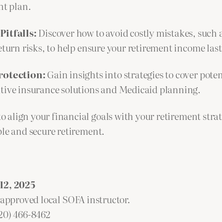
nt plan.
itfalls:
Discover how to avoid costly mistakes, suc
eturn risks, to help ensure your retirement income last
rotection:
Gain insights into strategies to cover pote
ative insurance solutions and Medicaid planning.
o align your financial goals with your retirement stra
ble and secure retirement.
12, 2025
 approved local SOFA instructor.
720) 466-8462