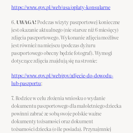
https://www.gov.pl/web/usa/oplaty-konsularne
6.
UWAGA!
Podczas wizyty paszportowej konieczne
jest okazanie aktualnego (nie starsze niż 6 miesięcy)
zdjęcia paszportowego. Wykonanie zdjęcia możliwe
jest również na miejscu (podczas dyżuru
paszportowego obecny będzie fotograf). Wymogi
dotyczące zdjęcia znajdują się na stronie:
https://www.gov.pl/web/gov/zdjecie-do-dowodu-
lub-paszportu
;
7. Rodzice w celu złożenia wniosku o wydanie
dokumentu paszportowego dla małoletniego dziecka
powinni zabrać ze sobą swoje polskie ważne
dokumenty tożsamości oraz dokument
tożsamości dziecka (o ile posiada). Przynajmniej