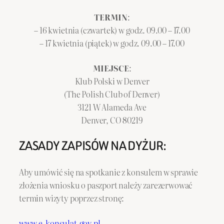
TERMIN
:
– 16 kwietnia (czwartek) w godz. 09.00 – 17.00
– 17 kwietnia (piątek) w godz. 09.00 – 17.00
MIEJSCE
:
Klub Polski w Denver
(The Polish Club of Denver)
3121 W Alameda Ave
Denver, CO 80219
ZASADY ZAPISÓW NA DYŻUR:
Aby umówić się na spotkanie z konsulem w sprawie
złożenia wniosku o paszport należy zarezerwować
termin wizyty poprzez stronę:
www.e-konsulat.gov.pl