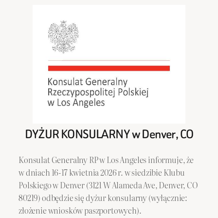
DYŻUR KONSULARNY w Denver, CO
Konsulat Generalny RP w Los Angeles informuje, że
w dniach 16-17 kwietnia 2026 r. w siedzibie Klubu
Polskiego w Denver (3121 W Alameda Ave, Denver, CO
80219) odbędzie się dyżur konsularny (wyłącznie:
złożenie wniosków paszportowych).