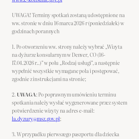
UWAGA! Terminy spotkań zostaną udostępnione na
ww. stronie w dniu 16 marca 2026 r (poniedziałek) w
godzinach porannych
1. Po otworzeniu ww. strony należy wybrać „Wizyta
na dyżurze konsularnym w Denver, CO (16-
17.04.2026 r..)” w polu „Rodzaj usługi”, a następnie
wypełnić wszystkie wymagane pola i postępować,
zgodnie z instrukcjami na stronie;
2.
UWAGA
: Po poprawnym umówieniu terminu
spotkania należy wysłać wygenerowane przez system
potwierdzenie wizyty na adres e-mail:
la.dyzury@msz.gov.pl
;
3. W przypadku pierwszego paszportu dla dziecka