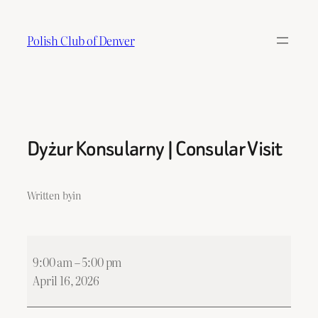
Skip
to
Polish Club of Denver
content
Dyżur Konsularny | Consular Visit
Written by
in
Dyżur
9:00 am
–
5:00 pm
Konsularny
April 16, 2026
|
Consular
Visit