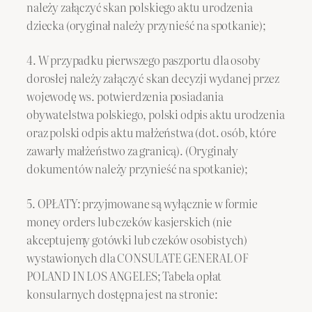
należy załączyć skan polskiego aktu urodzenia
dziecka (oryginał należy przynieść na spotkanie);
4. W przypadku pierwszego paszportu dla osoby
dorosłej należy załączyć skan decyzji wydanej przez
wojewodę ws. potwierdzenia posiadania
obywatelstwa polskiego, polski odpis aktu urodzenia
oraz polski odpis aktu małżeństwa (dot. osób, które
zawarły małżeństwo za granicą). (Oryginały
dokumentów należy przynieść na spotkanie);
5. OPŁATY: przyjmowane są wyłącznie w formie
money orders lub czeków kasjerskich (nie
akceptujemy gotówki lub czeków osobistych)
wystawionych dla CONSULATE GENERAL OF
POLAND IN LOS ANGELES; Tabela opłat
konsularnych dostępna jest na stronie: