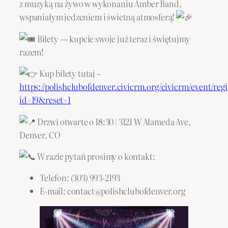
z muzyką na żywo w wykonaniu Amber Band,
wspaniałym jedzeniem i świetną atmosferą!
Bilety — kupcie swoje już teraz i świętujmy
razem!
Kup bilety tutaj –
https://polishclubofdenver.civicrm.org/civicrm/event/regi
id=19&reset=1
Drzwi otwarte o 18:30 | 3121 W Alameda Ave,
Denver, CO
W razie pytań prosimy o kontakt:
Telefon: (303) 993-2193
E-mail: contact@polishclubofdenver.org