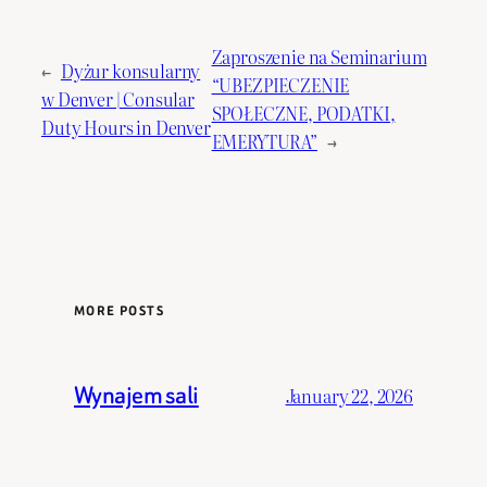
Zaproszenie na Seminarium
←
Dyżur konsularny
“UBEZPIECZENIE
w Denver | Consular
SPOŁECZNE, PODATKI,
Duty Hours in Denver
EMERYTURA”
→
MORE POSTS
Wynajem sali
January 22, 2026