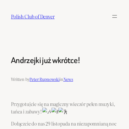
Skip
to
Polish Club of Denver
content
Andrzejki już wkrótce!
Written by
Peter Rupnowski
in
News
Przygotujcie się na magiczny wieczór pełen muzyki,
tańca i zabawy!
Dołączcie do nas 29 listopada na niezapomnianą noc