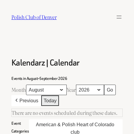
Skip
to
Polish Club of Denver
content
Kalendarz | Calendar
Events in August–September 2026
Month
Year
Previous
Today
There are no events scheduled during these dates.
Event
American & Polish Heart of Colorado
Categories
club