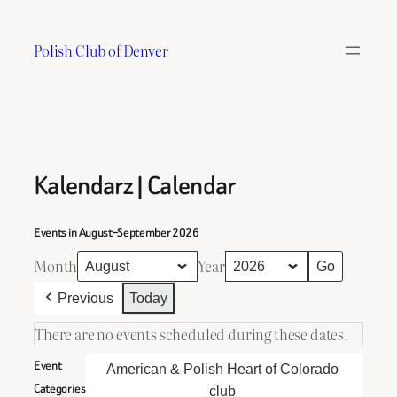
Skip
to
Polish Club of Denver
content
Kalendarz | Calendar
Events in August–September 2026
Month
Year
Previous
Today
There are no events scheduled during these dates.
Event
American & Polish Heart of Colorado
Categories
club