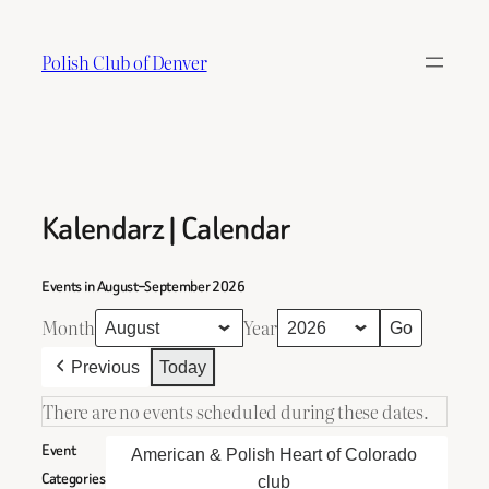
Skip
to
Polish Club of Denver
content
Kalendarz | Calendar
Events in August–September 2026
Month
Year
Previous
Today
There are no events scheduled during these dates.
Event
American & Polish Heart of Colorado
Categories
club