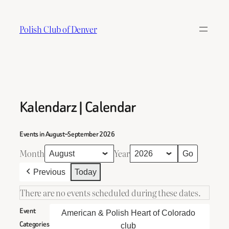
Skip
to
Polish Club of Denver
content
Kalendarz | Calendar
Events in August–September 2026
Month
Year
Previous
Today
There are no events scheduled during these dates.
Event
American & Polish Heart of Colorado
Categories
club