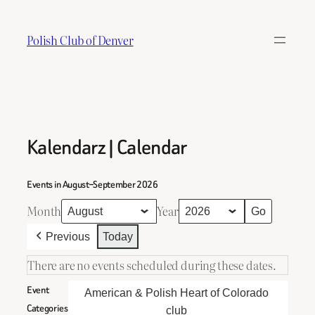
Skip
to
Polish Club of Denver
content
Kalendarz | Calendar
Events in August–September 2026
Month
Year
Previous
Today
There are no events scheduled during these dates.
Event
American & Polish Heart of Colorado
Categories
club