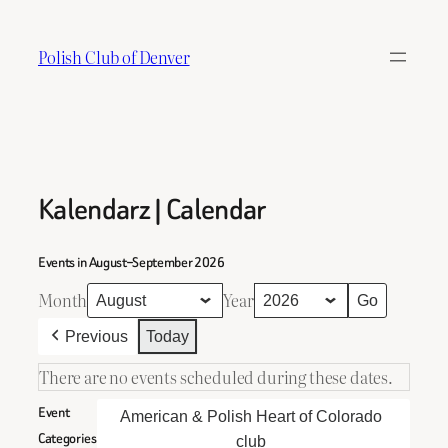
Skip
to
Polish Club of Denver
content
Kalendarz | Calendar
Events in August–September 2026
Month
Year
Previous
Today
There are no events scheduled during these dates.
Event
American & Polish Heart of Colorado
Categories
club