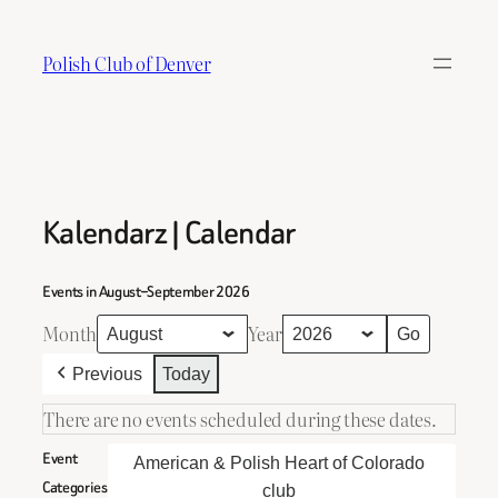
Skip
to
Polish Club of Denver
content
Kalendarz | Calendar
Events in August–September 2026
Month
Year
Previous
Today
There are no events scheduled during these dates.
Event
American & Polish Heart of Colorado
Categories
club