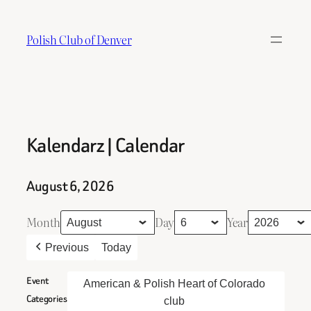
Skip
to
Polish Club of Denver
content
Kalendarz | Calendar
August 6, 2026
Month
Day
Year
Previous
Today
Event
American & Polish Heart of Colorado
Categories
club