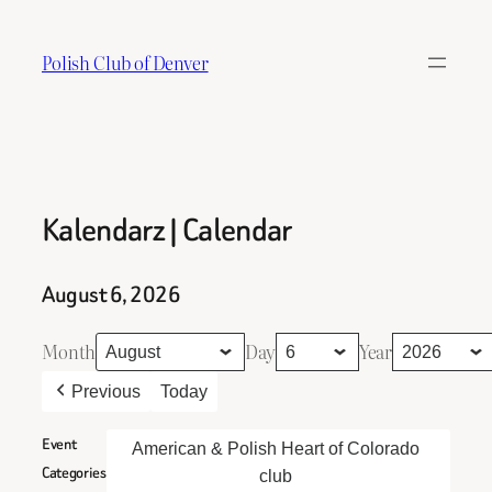
Skip
to
Polish Club of Denver
content
Kalendarz | Calendar
August 6, 2026
Month
Day
Year
Previous
Today
Event
American & Polish Heart of Colorado
Categories
club