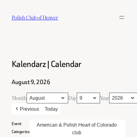
Skip
to
Polish Club of Denver
content
Kalendarz | Calendar
August 9, 2026
Month
Day
Year
Previous
Today
Event
American & Polish Heart of Colorado
Categories
club