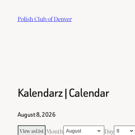
Skip
to
Polish Club of Denver
content
Kalendarz | Calendar
August 8, 2026
Month
Day
View as
List