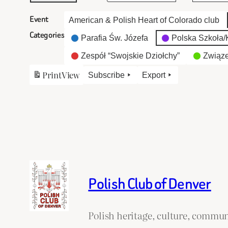
Event
American & Polish Heart of Colorado club
Categories
Parafia Św. Józefa
Polska Szkoła/K
Zespół “Swojskie Dziołchy”
Związe
Print
View
Subscribe
Export
Polish Club of Denver
Polish heritage, culture, commun