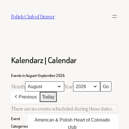
Skip
to
Polish Club of Denver
content
Kalendarz | Calendar
Events in August–September 2026
Month
Year
Previous
Today
There are no events scheduled during these dates.
Event
American & Polish Heart of Colorado
Categories
club