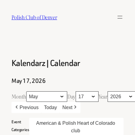
Skip
to
Polish Club of Denver
content
Kalendarz | Calendar
May 17, 2026
Month
Day
Year
Previous
Today
Next
Event
American & Polish Heart of Colorado
Categories
club