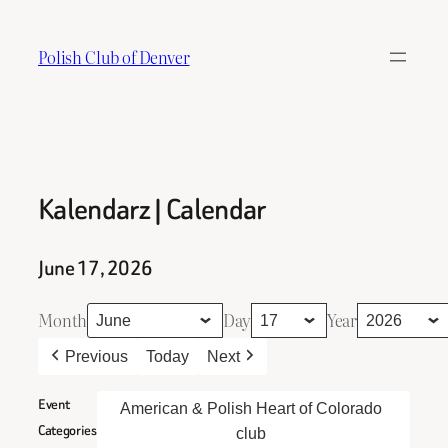
Skip
to
Polish Club of Denver
content
Kalendarz | Calendar
June 17, 2026
Month
Day
Year
Previous
Today
Next
Event
American & Polish Heart of Colorado
Categories
club