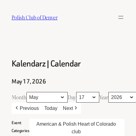
Skip
to
Polish Club of Denver
content
Kalendarz | Calendar
May 17, 2026
Month
Day
Year
Previous
Today
Next
Event
American & Polish Heart of Colorado
Categories
club