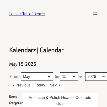
Skip
to
Polish Club of Denver
content
Kalendarz | Calendar
May 15, 2026
Month
Day
Year
Previous
Today
Next
Event
American & Polish Heart of Colorado
Categories
club