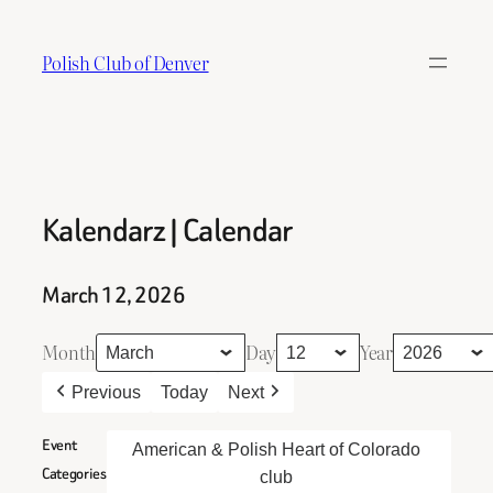
Skip
to
Polish Club of Denver
content
Kalendarz | Calendar
March 12, 2026
Month
Day
Year
Previous
Today
Next
Event
American & Polish Heart of Colorado
Categories
club