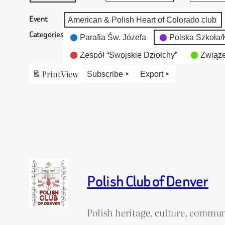
Event
American & Polish Heart of Colorado club
Categories
Parafia Św. Józefa
Polska Szkoła/K
Zespół “Swojskie Dziołchy”
Związe
Print
View
Subscribe
Export
Polish Club of Denver
Polish heritage, culture, commun