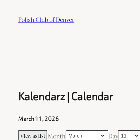
Skip
to
Polish Club of Denver
content
Kalendarz | Calendar
March 11, 2026
Month
Day
View as
List