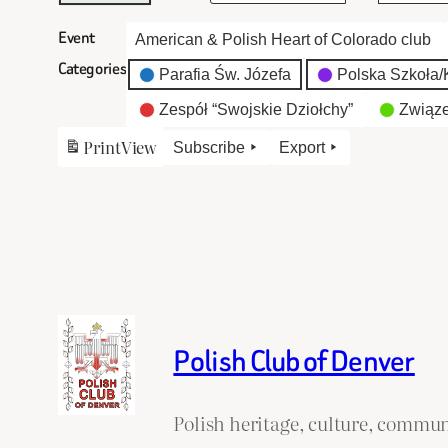
Event
American & Polish Heart of Colorado club
Categories
Parafia Św. Józefa
Polska Szkoła/K
Zespół “Swojskie Dziołchy”
Związe
Print
View
Subscribe
Export
Polish Club of Denver
Polish heritage, culture, commun