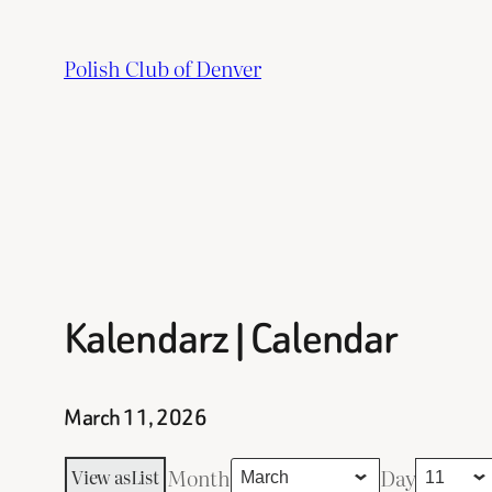
Skip
to
Polish Club of Denver
content
Kalendarz | Calendar
March 11, 2026
Month
Day
View as
List