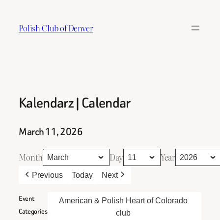
Skip
to
Polish Club of Denver
content
Kalendarz | Calendar
March 11, 2026
Month
Day
Year
Previous
Today
Next
Event
American & Polish Heart of Colorado
Categories
club