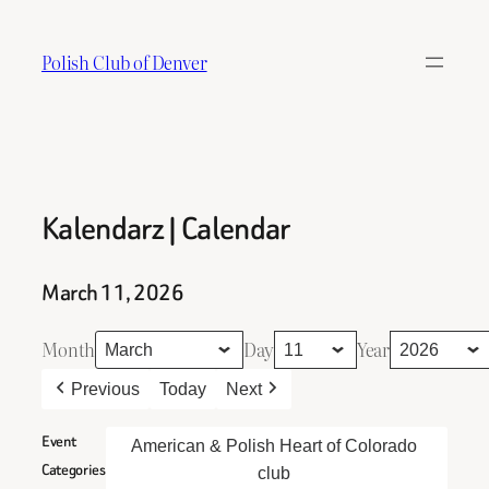
Skip
to
Polish Club of Denver
content
Kalendarz | Calendar
March 11, 2026
Month
Day
Year
Previous
Today
Next
Event
American & Polish Heart of Colorado
Categories
club