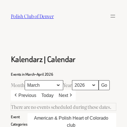
Skip
to
Polish Club of Denver
content
Kalendarz | Calendar
Events in March–April 2026
Month
Year
Previous
Today
Next
There are no events scheduled during these dates.
Event
American & Polish Heart of Colorado
Categories
club