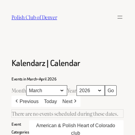
Skip
to
Polish Club of Denver
content
Kalendarz | Calendar
Events in March–April 2026
Month
Year
Previous
Today
Next
There are no events scheduled during these dates.
Event
American & Polish Heart of Colorado
Categories
club