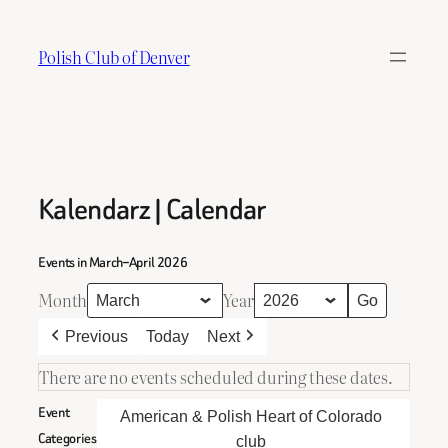
Skip
to
Polish Club of Denver
content
Kalendarz | Calendar
Events in March–April 2026
Month
Year
Previous
Today
Next
There are no events scheduled during these dates.
Event
American & Polish Heart of Colorado
Categories
club