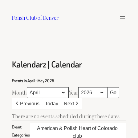
Skip
to
Polish Club of Denver
content
Kalendarz | Calendar
Events in April–May 2026
Month
Year
Previous
Today
Next
There are no events scheduled during these dates.
Event
American & Polish Heart of Colorado
Categories
club