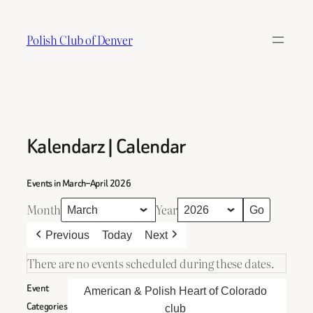
Skip
to
Polish Club of Denver
content
Kalendarz | Calendar
Events in March–April 2026
Month
Year
Previous
Today
Next
There are no events scheduled during these dates.
Event
American & Polish Heart of Colorado
Categories
club