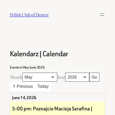
Skip
to
Polish Club of Denver
content
Kalendarz | Calendar
Events in May–June 2026
Month
Year
Previous
Today
June 14, 2026
5:00 pm: Poznajcie Macieja Serafina |