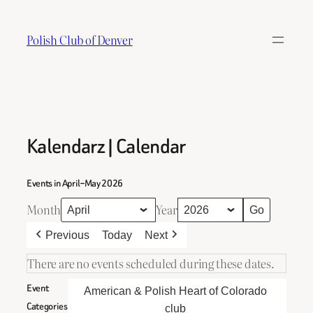
Skip
to
Polish Club of Denver
content
Kalendarz | Calendar
Events in April–May 2026
Month
Year
Previous
Today
Next
There are no events scheduled during these dates.
Event
American & Polish Heart of Colorado
Categories
club