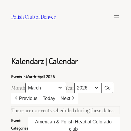
Skip
to
Polish Club of Denver
content
Kalendarz | Calendar
Events in March–April 2026
Month
Year
Previous
Today
Next
There are no events scheduled during these dates.
Event
American & Polish Heart of Colorado
Categories
club