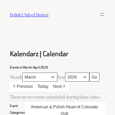
Skip
to
Polish Club of Denver
content
Kalendarz | Calendar
Events in March–April 2026
Month
Year
Previous
Today
Next
There are no events scheduled during these dates.
Event
American & Polish Heart of Colorado
Categories
club