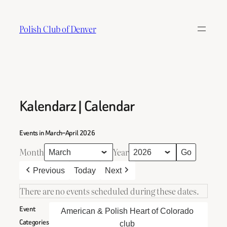
Skip
to
Polish Club of Denver
content
Kalendarz | Calendar
Events in March–April 2026
Month
Year
Previous
Today
Next
There are no events scheduled during these dates.
Event
American & Polish Heart of Colorado
Categories
club