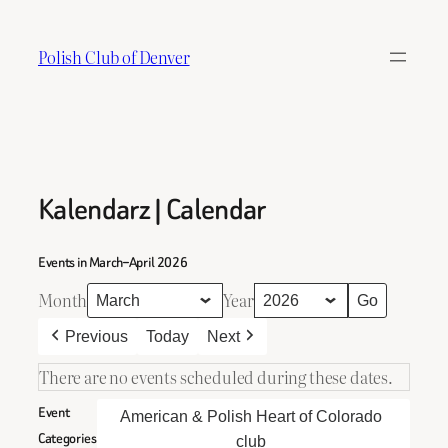
Skip
to
Polish Club of Denver
content
Kalendarz | Calendar
Events in March–April 2026
Month
Year
Previous
Today
Next
There are no events scheduled during these dates.
Event
American & Polish Heart of Colorado
Categories
club