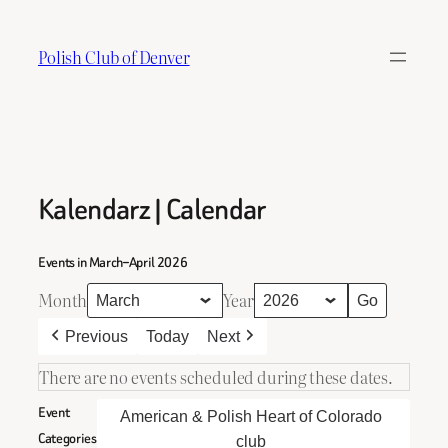
Skip
to
Polish Club of Denver
content
Kalendarz | Calendar
Events in March–April 2026
Month
Year
Previous
Today
Next
There are no events scheduled during these dates.
Event
American & Polish Heart of Colorado
Categories
club