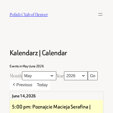
Skip
to
Polish Club of Denver
content
Kalendarz | Calendar
Events in May–June 2026
Month
Year
Previous
Today
June 14, 2026
5:00 pm: Poznajcie Macieja Serafina |