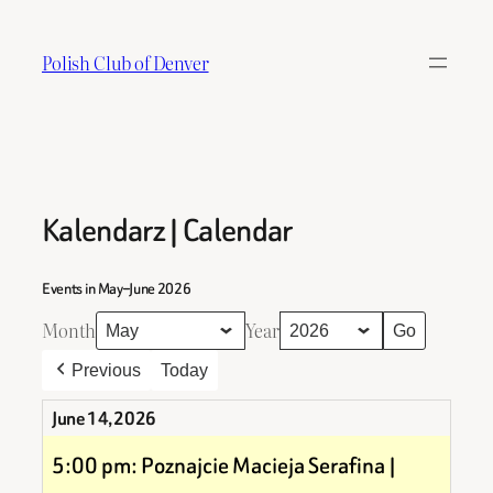
Skip
to
Polish Club of Denver
content
Kalendarz | Calendar
Events in May–June 2026
Month
Year
Previous
Today
June 14, 2026
5:00 pm: Poznajcie Macieja Serafina |